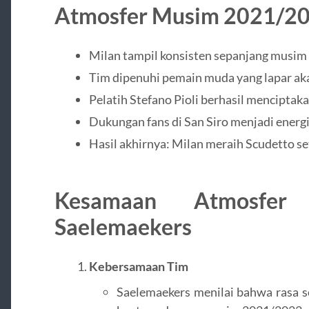
Atmosfer Musim 2021/2
Milan tampil konsisten sepanjang musim 
Tim dipenuhi pemain muda yang lapar a
Pelatih Stefano Pioli berhasil menciptaka
Dukungan fans di San Siro menjadi energ
Hasil akhirnya: Milan meraih Scudetto se
Kesamaan Atmosfer
Saelemaekers
Kebersamaan Tim
Saelemaekers menilai bahwa rasa so