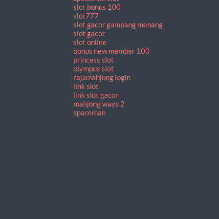
slot bonus 100
slot777
slot gacor gampang menang
slot gacor
slot online
bonus new member 100
princess slot
olympus slot
rajamahjong login
link slot
link slot gacor
mahjong ways 2
spaceman