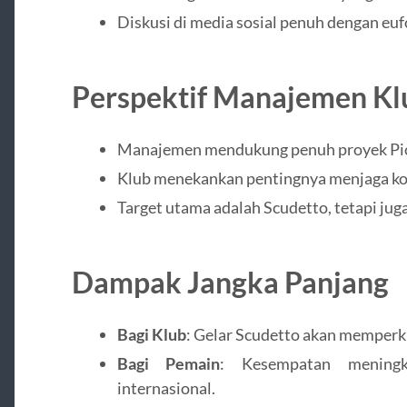
Diskusi di media sosial penuh dengan euf
Perspektif Manajemen Kl
Manajemen mendukung penuh proyek Piol
Klub menekankan pentingnya menjaga kon
Target utama adalah Scudetto, tetapi juga
Dampak Jangka Panjang
Bagi Klub
: Gelar Scudetto akan memperku
Bagi Pemain
: Kesempatan meningk
internasional.