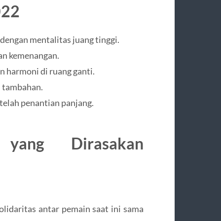
022
dengan mentalitas juang tinggi.
kan kemenangan.
n harmoni di ruang ganti.
i tambahan.
telah penantian panjang.
 yang Dirasakan
lidaritas antar pemain saat ini sama