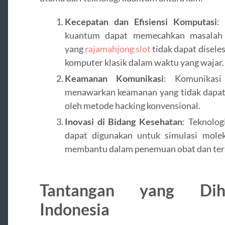
Kecepatan dan Efisiensi Komputasi
:
kuantum dapat memecahkan masalah
yang
rajamahjong slot
tidak dapat disele
komputer klasik dalam waktu yang wajar.
Keamanan Komunikasi
: Komunikasi
menawarkan keamanan yang tidak dapat
oleh metode hacking konvensional.
Inovasi di Bidang Kesehatan
: Teknolo
dapat digunakan untuk simulasi molek
membantu dalam penemuan obat dan tera
Tantangan yang Dih
Indonesia