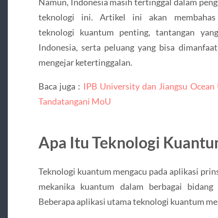
Namun, Indonesia masih tertinggal dalam pe
teknologi ini. Artikel ini akan membaha
teknologi kuantum penting, tantangan yang
Indonesia, serta peluang yang bisa dimanfaa
mengejar ketertinggalan.
Baca juga :
IPB University dan Jiangsu Ocean 
Tandatangani MoU
Apa Itu Teknologi Kuant
Teknologi kuantum mengacu pada aplikasi prins
mekanika kuantum dalam berbagai bidang t
Beberapa aplikasi utama teknologi kuantum mel