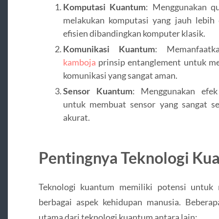
Komputasi Kuantum
: Menggunakan qu
melakukan komputasi yang jauh lebih 
efisien dibandingkan komputer klasik.
Komunikasi Kuantum
: Memanfaat
kamboja
prinsip entanglement untuk m
komunikasi yang sangat aman.
Sensor Kuantum
: Menggunakan efe
untuk membuat sensor yang sangat sen
akurat.
Pentingnya Teknologi Ku
Teknologi kuantum memiliki potensi untuk
berbagai aspek kehidupan manusia. Beberap
utama dari teknologi kuantum antara lain: