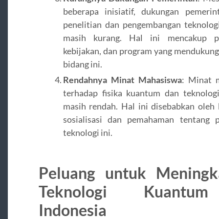
beberapa inisiatif, dukungan pemerin
penelitian dan pengembangan teknolog
masih kurang. Hal ini mencakup p
kebijakan, dan program yang mendukung 
bidang ini.
Rendahnya Minat Mahasiswa
: Minat 
terhadap fisika kuantum dan teknolog
masih rendah. Hal ini disebabkan oleh
sosialisasi dan pemahaman tentang p
teknologi ini.
Peluang untuk Meningk
Teknologi Kuantu
Indonesia