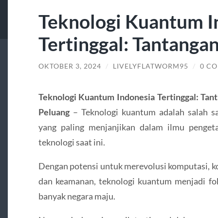
Teknologi Kuantum I
Tertinggal: Tantanga
OKTOBER 3, 2024
/
LIVELYFLATWORM95
/
0 C
Teknologi Kuantum Indonesia Tertinggal: Tan
Peluang
– Teknologi kuantum adalah salah s
yang paling menjanjikan dalam ilmu penget
teknologi saat ini.
Dengan potensi untuk merevolusi komputasi, k
dan keamanan, teknologi kuantum menjadi f
banyak negara maju.