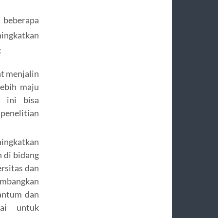
 beberapa
ingkatkan
:
at menjalin
lebih maju
 ini bisa
enelitian
ngkatkan
 di bidang
rsitas dan
mbangkan
antum dan
ai untuk