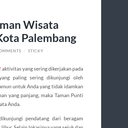
aman Wisata
 Kota Palembang
COMMENTS
/
STICKY
2
aktivitas yang sering dikerjakan pada
yang paling sering dikunjungi oleh
amun untuk Anda yang tidak idamkan
nan yang panjang, maka Taman Punti
sata Anda.
 dikunjungi pendatang dari beragam
libur. Selain lokasinya yang sejuk dan