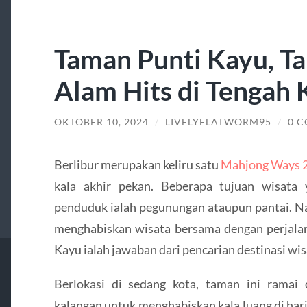
Taman Punti Kayu, T
Alam Hits di Tengah
OKTOBER 10, 2024
/
LIVELYFLATWORM95
/
0 
Berlibur merupakan keliru satu
Mahjong Ways 
kala akhir pekan. Beberapa tujuan wisata 
penduduk ialah pegunungan ataupun pantai. N
menghabiskan wisata bersama dengan perjala
Kayu ialah jawaban dari pencarian destinasi wi
Berlokasi di sedang kota, taman ini ramai
kalangan untuk menghabiskan kala luang di hari 