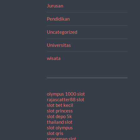
Jurusan
Pendidikan
Uncategorized
Universitas
wisata
olympus 1000 slot
rajascatter88 slot
slot bet kecil
slot princess
slot depo 5k
thailand slot
slot olympus
slot qris
spaceman slot