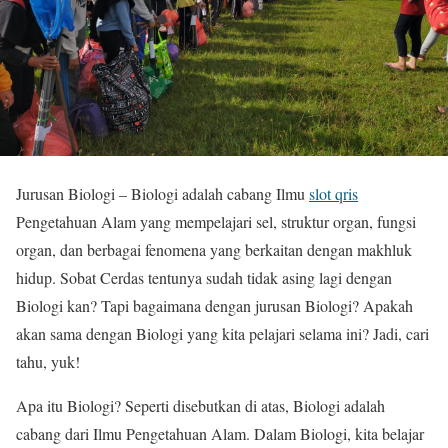
Jurusan Biologi – Biologi adalah cabang Ilmu
slot qris
Pengetahuan Alam yang mempelajari sel, struktur organ, fungsi
organ, dan berbagai fenomena yang berkaitan dengan makhluk
hidup. Sobat Cerdas tentunya sudah tidak asing lagi dengan
Biologi kan? Tapi bagaimana dengan jurusan Biologi? Apakah
akan sama dengan Biologi yang kita pelajari selama ini? Jadi, cari
tahu, yuk!
Apa itu Biologi? Seperti disebutkan di atas, Biologi adalah
cabang dari Ilmu Pengetahuan Alam. Dalam Biologi, kita belajar