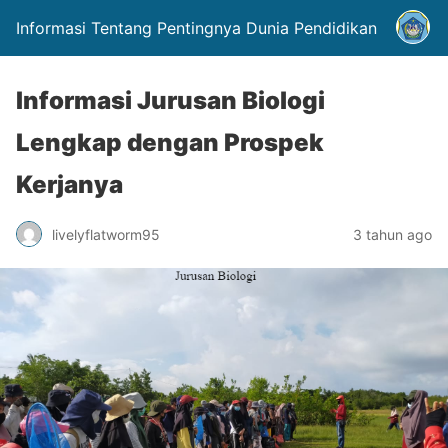
Informasi Tentang Pentingnya Dunia Pendidikan
Informasi Jurusan Biologi
Lengkap dengan Prospek
Kerjanya
livelyflatworm95
3 tahun ago