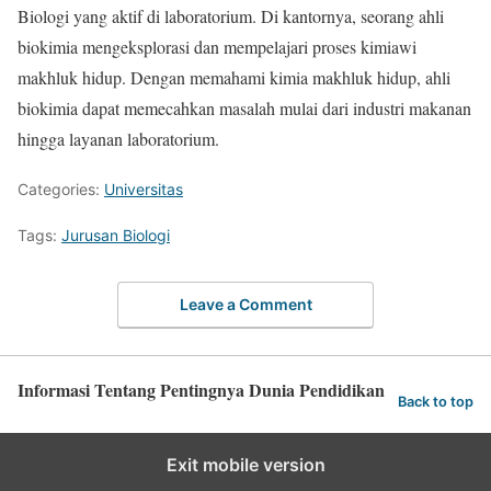
Biologi yang aktif di laboratorium. Di kantornya, seorang ahli
biokimia mengeksplorasi dan mempelajari proses kimiawi
makhluk hidup. Dengan memahami kimia makhluk hidup, ahli
biokimia dapat memecahkan masalah mulai dari industri makanan
hingga layanan laboratorium.
Categories:
Universitas
Tags:
Jurusan Biologi
Leave a Comment
Informasi Tentang Pentingnya Dunia Pendidikan
Back to top
Exit mobile version