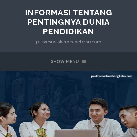
INFORMASI TENTANG
PENTINGNYA DUNIA
PENDIDIKAN
puskesmaskembangbahu.com
SHOW MENU