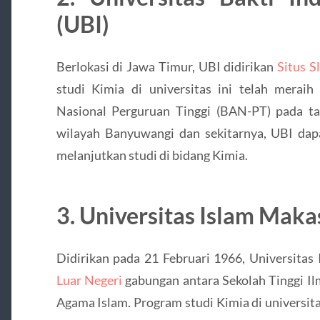
(UBI)
Berlokasi di Jawa Timur, UBI didirikan
Situs S
studi Kimia di universitas ini telah meraih
Nasional Perguruan Tinggi (BAN-PT) pada t
wilayah Banyuwangi dan sekitarnya, UBI dapa
melanjutkan studi di bidang Kimia.
3. Universitas Islam Maka
Didirikan pada 21 Februari 1966, Universita
Luar Negeri
gabungan antara Sekolah Tinggi Il
Agama Islam. Program studi Kimia di universitas