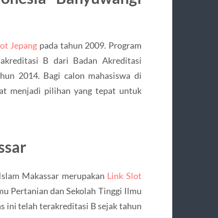
lot Jepang
pada tahun 2009. Program
 akreditasi B dari Badan Akreditasi
ahun 2014. Bagi calon mahasiswa di
t menjadi pilihan yang tepat untuk
ssar
s Islam Makassar merupakan
Link Slot
mu Pertanian dan Sekolah Tinggi Ilmu
 ini telah terakreditasi B sejak tahun