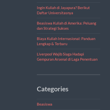
Ingin Kuliah di Jayapura? Berikut
Daftar Universitasnya
Beasiswa Kuliah di Amerika: Peluang
dan Strategi Sukses
Biaya Kuliah Internasional: Panduan
Lengkap & Terbaru
Liverpool Wajib Siaga Hadapi
Gempuran Arsenal di Laga Penentuan
Categories
Beasiswa