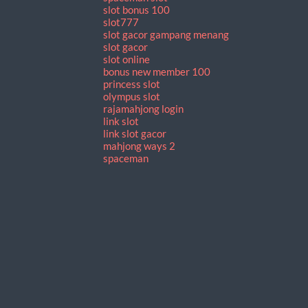
slot bonus 100
slot777
slot gacor gampang menang
slot gacor
slot online
bonus new member 100
princess slot
olympus slot
rajamahjong login
link slot
link slot gacor
mahjong ways 2
spaceman