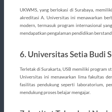
UKWMS, yang berlokasi di Surabaya, memiliki
akreditasi A. Universitas ini menawarkan ber
modern, termasuk program internasional yang
mendapatkan pengalaman pendidikan berstanda
6. Universitas Setia Budi 
Terletak di Surakarta, USB memiliki program st
Universitas ini menawarkan lima fakultas den
fasilitas pendukung seperti laboratorium, p
mendukung proses belajar mengajar.