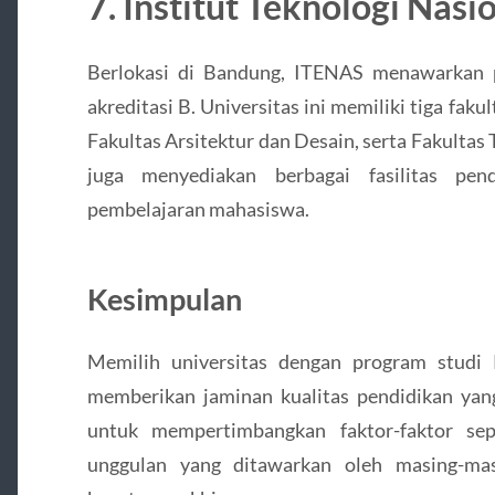
7. Institut Teknologi Nasi
Berlokasi di Bandung, ITENAS menawarkan 
akreditasi B. Universitas ini memiliki tiga fakul
Fakultas Arsitektur dan Desain, serta Fakultas
juga menyediakan berbagai fasilitas pe
pembelajaran mahasiswa.
Kesimpulan
Memilih universitas dengan program studi 
memberikan jaminan kualitas pendidikan yan
untuk mempertimbangkan faktor-faktor sepe
unggulan yang ditawarkan oleh masing-ma