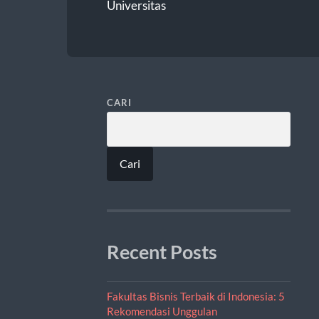
Universitas
CARI
Cari
Recent Posts
Fakultas Bisnis Terbaik di Indonesia: 5
Rekomendasi Unggulan