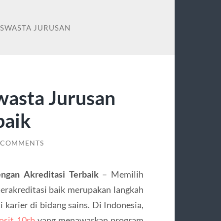
S SWASTA JURUSAN
Swasta Jurusan
baik
 COMMENTS
engan Akreditasi Terbaik
– Memilih
terakreditasi baik merupakan langkah
 karier di bidang sains. Di Indonesia,
osit 10rb
yang menawarkan program