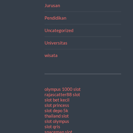
Jurusan
Pendidikan
Uncategorized
Universitas
wisata
olympus 1000 slot
rajascatter88 slot
slot bet kecil
slot princess
slot depo 5k
thailand slot
slot olympus
slot qris
spaceman slot