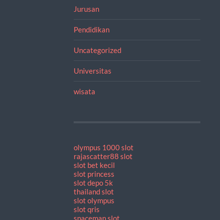
Jurusan
Pendidikan
Uncategorized
Universitas
wisata
olympus 1000 slot
rajascatter88 slot
slot bet kecil
slot princess
slot depo 5k
thailand slot
slot olympus
slot qris
spaceman slot