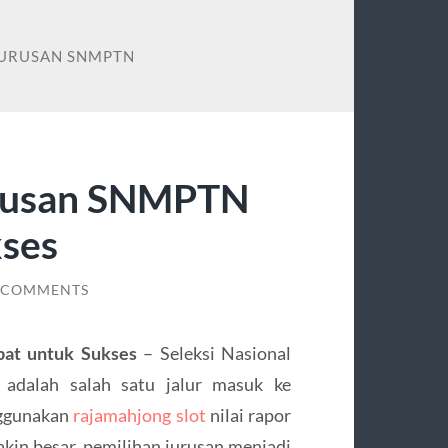
JURUSAN SNMPTN
urusan SNMPTN
kses
 COMMENTS
at untuk Sukses
– Seleksi Nasional
adalah salah satu jalur masuk ke
nggunakan
rajamahjong slot
nilai rapor
akin besar, pemilihan jurusan menjadi