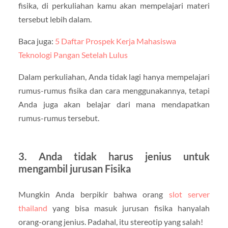
fisika, di perkuliahan kamu akan mempelajari materi
tersebut lebih dalam.
Baca juga:
5 Daftar Prospek Kerja Mahasiswa
Teknologi Pangan Setelah Lulus
Dalam perkuliahan, Anda tidak lagi hanya mempelajari
rumus-rumus fisika dan cara menggunakannya, tetapi
Anda juga akan belajar dari mana mendapatkan
rumus-rumus tersebut.
3. Anda tidak harus jenius untuk
mengambil jurusan Fisika
Mungkin Anda berpikir bahwa orang
slot server
thailand
yang bisa masuk jurusan fisika hanyalah
orang-orang jenius. Padahal, itu stereotip yang salah!