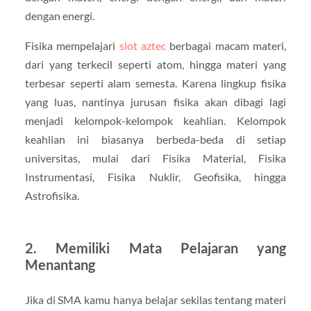
dengan energi.
Fisika mempelajari
slot aztec
berbagai macam materi,
dari yang terkecil seperti atom, hingga materi yang
terbesar seperti alam semesta. Karena lingkup fisika
yang luas, nantinya jurusan fisika akan dibagi lagi
menjadi kelompok-kelompok keahlian. Kelompok
keahlian ini biasanya berbeda-beda di setiap
universitas, mulai dari Fisika Material, Fisika
Instrumentasi, Fisika Nuklir, Geofisika, hingga
Astrofisika.
2. Memiliki Mata Pelajaran yang
Menantang
Jika di SMA kamu hanya belajar sekilas tentang materi