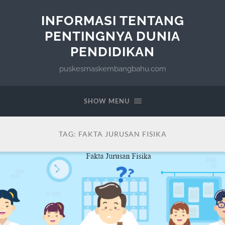
INFORMASI TENTANG
PENTINGNYA DUNIA
PENDIDIKAN
puskesmaskembangbahu.com
SHOW MENU
TAG:
FAKTA JURUSAN FISIKA